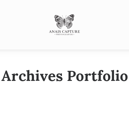
s
SESSE
Portfolio
P
SANCE
LLE
LE
Archives Portfolio